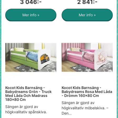
3 046:-
2 841:-
Mer info »
Mer info »
Kocot Kids Barnsäng -
Kocot Kids Barnsäng -
Babydreams Grön - Truck
Babydreams Rosa Med Låda
Med Låda Och Madrass
- Drömm 160x80 Cm
180x80 Cm
Sängen är gjord av
Sängen är gjord av
högkvalitativ möbelskiva. –
högkvalitativ spånskiva.
Den...