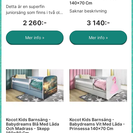
140x70 Cm
Detta är en superfin
Saknar beskrivning
juniorsäng som finns i två ol...
2 260:-
3 140:-
Mer info »
Mer info »
Kocot Kids Barnsäng -
Kocot Kids Barnsäng -
Babydreams Blå Med Låda
Babydreams Vit Med Låda -
Och Madrass - Skepp
Prinsessa 140x70 Cm
160x80 Cm