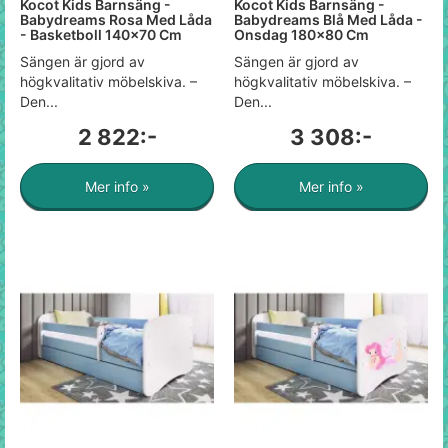
Kocot Kids Barnsäng -
Kocot Kids Barnsäng -
Babydreams Rosa Med Låda
Babydreams Blå Med Låda -
- Basketboll 140x70 Cm
Onsdag 180x80 Cm
Sängen är gjord av
Sängen är gjord av
högkvalitativ möbelskiva. –
högkvalitativ möbelskiva. –
Den...
Den...
2 822:-
3 308:-
Mer info »
Mer info »