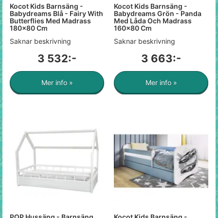
Kocot Kids Barnsäng -
Kocot Kids Barnsäng -
Babydreams Blå - Fairy With
Babydreams Grön - Panda
Butterflies Med Madrass
Med Låda Och Madrass
180x80 Cm
160x80 Cm
Saknar beskrivning
Saknar beskrivning
3 532:-
3 663:-
Mer info »
Mer info »
PQP Hussäng - Barnsäng
Kocot Kids Barnsäng -