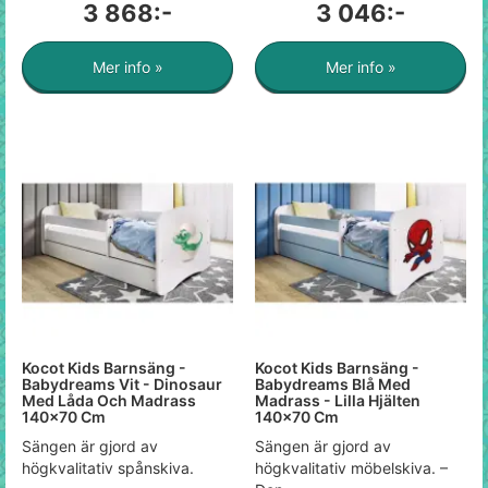
3 868:-
3 046:-
Mer info »
Mer info »
Kocot Kids Barnsäng -
Kocot Kids Barnsäng -
Babydreams Vit - Dinosaur
Babydreams Blå Med
Med Låda Och Madrass
Madrass - Lilla Hjälten
140x70 Cm
140x70 Cm
Sängen är gjord av
Sängen är gjord av
högkvalitativ spånskiva.
högkvalitativ möbelskiva. –