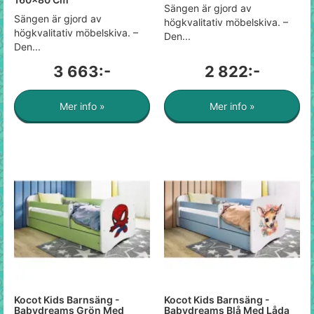
Sängen är gjord av
Sängen är gjord av
högkvalitativ möbelskiva. –
högkvalitativ möbelskiva. –
Den...
Den...
3 663:-
2 822:-
Mer info »
Mer info »
Kocot Kids Barnsäng -
Kocot Kids Barnsäng -
Babydreams Grön Med
Babydreams Blå Med Låda