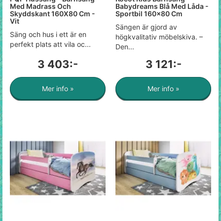
Med Madrass Och
Babydreams Blå Med Låda -
Skyddskant 160X80 Cm -
Sportbil 160x80 Cm
Vit
Sängen är gjord av
Säng och hus i ett är en
högkvalitativ möbelskiva. –
perfekt plats att vila oc...
Den...
3 403:-
3 121:-
Mer info »
Mer info »