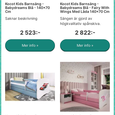
Kocot Kids Barnsäng -
Kocot Kids Barnsäng -
Babydreams Blå - 140x70
Babydreams Blå - Fairy With
Cm
Wings Med Låda 140x70 Cm
Saknar beskrivning
Sängen är gjord av
högkvalitativ spånskiva.
2 523:-
2 822:-
Mer info »
Mer info »