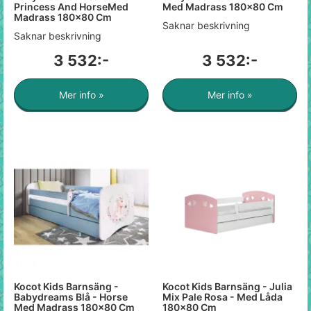
Princess And HorseMed
Med Madrass 180x80 Cm
Madrass 180x80 Cm
Saknar beskrivning
Saknar beskrivning
3 532:-
3 532:-
Mer info »
Mer info »
Kocot Kids Barnsäng -
Kocot Kids Barnsäng - Julia
Babydreams Blå - Horse
Mix Pale Rosa - Med Låda
Med Madrass 180x80 Cm
180x80 Cm