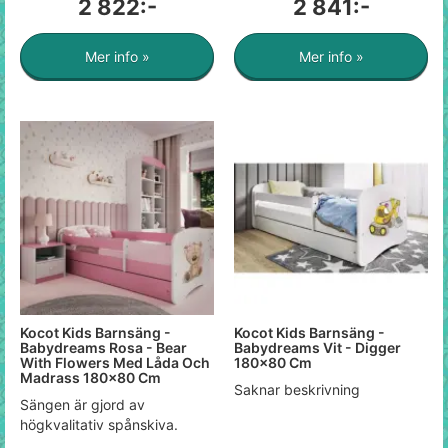
2 822:-
2 841:-
Mer info »
Mer info »
Kocot Kids Barnsäng -
Kocot Kids Barnsäng -
Babydreams Rosa - Bear
Babydreams Vit - Digger
With Flowers Med Låda Och
180x80 Cm
Madrass 180x80 Cm
Saknar beskrivning
Sängen är gjord av
högkvalitativ spånskiva.