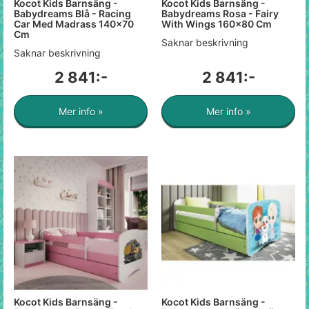
Kocot Kids Barnsäng -
Kocot Kids Barnsäng -
Babydreams Blå - Racing
Babydreams Rosa - Fairy
Car Med Madrass 140x70
With Wings 160x80 Cm
Cm
Saknar beskrivning
Saknar beskrivning
2 841:-
2 841:-
Mer info »
Mer info »
Kocot Kids Barnsäng -
Kocot Kids Barnsäng -