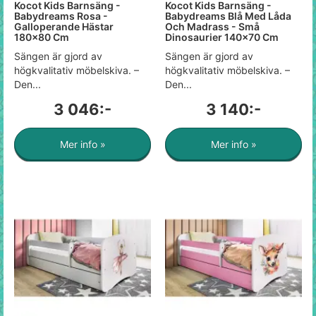
Kocot Kids Barnsäng -
Kocot Kids Barnsäng -
Babydreams Rosa -
Babydreams Blå Med Låda
Galloperande Hästar
Och Madrass - Små
180x80 Cm
Dinosaurier 140x70 Cm
Sängen är gjord av
Sängen är gjord av
högkvalitativ möbelskiva. –
högkvalitativ möbelskiva. –
Den...
Den...
3 046:-
3 140:-
Mer info »
Mer info »