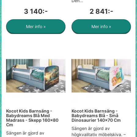
Den...
3 140:-
2 841:-
Mer info »
Mer info »
Kocot Kids Barnsäng -
Kocot Kids Barnsäng -
Babydreams Blå Med
Babydreams Blå - Små
Madrass - Skepp 160x80
Dinosaurier 140x70 Cm
Cm
Sängen är gjord av
Sängen är gjord av
högkvalitativ möbelskiva. –