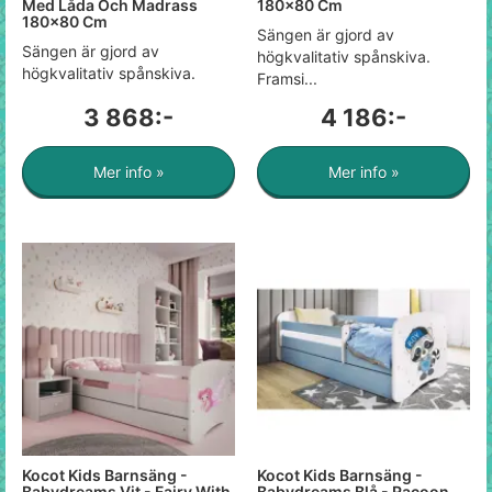
Med Låda Och Madrass
180x80 Cm
180x80 Cm
Sängen är gjord av
Sängen är gjord av
högkvalitativ spånskiva.
högkvalitativ spånskiva.
Framsi...
3 868:-
4 186:-
Mer info »
Mer info »
Kocot Kids Barnsäng -
Kocot Kids Barnsäng -
Babydreams Vit - Fairy With
Babydreams Blå - Racoon