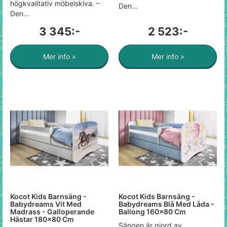
högkvalitativ möbelskiva. –
Den...
Den...
3 345:-
2 523:-
Mer info »
Mer info »
Kocot Kids Barnsäng -
Kocot Kids Barnsäng -
Babydreams Vit Med
Babydreams Blå Med Låda -
Madrass - Galloperande
Ballong 160x80 Cm
Hästar 180x80 Cm
Sängen är gjord av