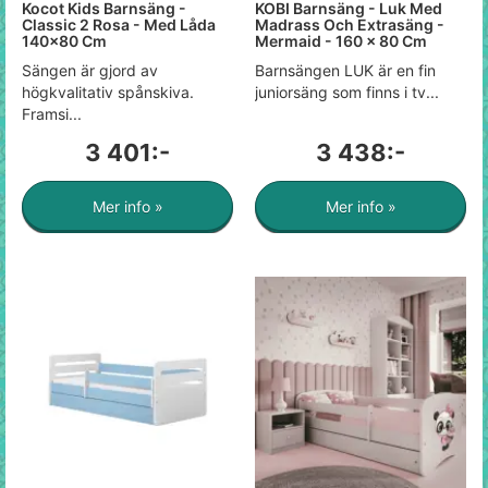
Kocot Kids Barnsäng -
KOBI Barnsäng - Luk Med
Classic 2 Rosa - Med Låda
Madrass Och Extrasäng -
140x80 Cm
Mermaid - 160 x 80 Cm
Sängen är gjord av
Barnsängen LUK är en fin
högkvalitativ spånskiva.
juniorsäng som finns i tv...
Framsi...
3 401:-
3 438:-
Mer info »
Mer info »