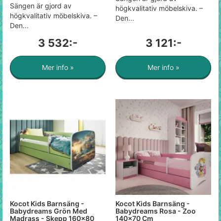
Sängen är gjord av
högkvalitativ möbelskiva. –
högkvalitativ möbelskiva. –
Den...
Den...
3 532:-
3 121:-
Mer info »
Mer info »
Kocot Kids Barnsäng -
Kocot Kids Barnsäng -
Babydreams Grön Med
Babydreams Rosa - Zoo
Madrass - Skepp 160x80
140x70 Cm