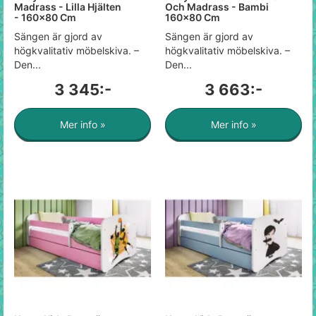
Madrass - Lilla Hjälten
Och Madrass - Bambi
- 160x80 Cm
160x80 Cm
Sängen är gjord av
Sängen är gjord av
högkvalitativ möbelskiva. –
högkvalitativ möbelskiva. –
Den...
Den...
3 345:-
3 663:-
Mer info »
Mer info »