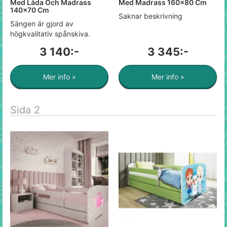
Med Låda Och Madrass
Med Madrass 160x80 Cm
140x70 Cm
Saknar beskrivning
Sängen är gjord av
högkvalitativ spånskiva.
3 140:-
3 345:-
Mer info »
Mer info »
Sida 2