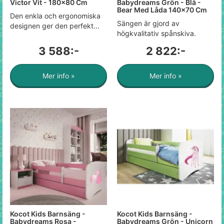
Victor Vit - 180x80 Cm
Babydreams Grön - Blå -
Bear Med Låda 140x70 Cm
Den enkla och ergonomiska
Sängen är gjord av
designen ger den perfekt...
högkvalitativ spånskiva.
3 588:-
2 822:-
Mer info »
Mer info »
Kocot Kids Barnsäng -
Kocot Kids Barnsäng -
Babydreams Rosa -
Babydreams Grön - Unicorn