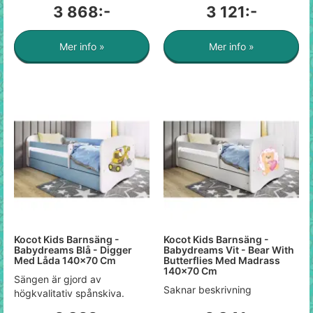
3 868:-
3 121:-
Mer info »
Mer info »
Kocot Kids Barnsäng -
Kocot Kids Barnsäng -
Babydreams Blå - Digger
Babydreams Vit - Bear With
Med Låda 140x70 Cm
Butterflies Med Madrass
140x70 Cm
Sängen är gjord av
Saknar beskrivning
högkvalitativ spånskiva.