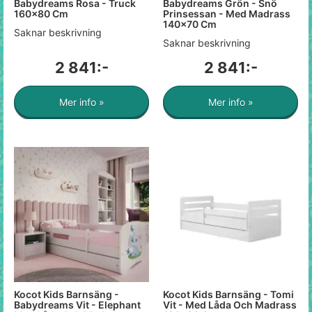
Babydreams Rosa - Truck
Babydreams Grön - Snö
160x80 Cm
Prinsessan - Med Madrass
140x70 Cm
Saknar beskrivning
Saknar beskrivning
2 841:-
2 841:-
Mer info »
Mer info »
Kocot Kids Barnsäng -
Kocot Kids Barnsäng - Tomi
Babydreams Vit - Elephant
Vit - Med Låda Och Madrass