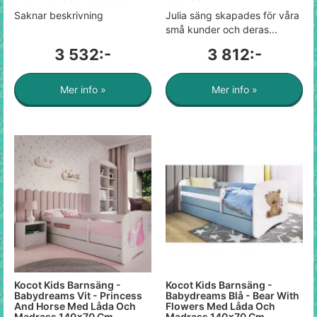
Saknar beskrivning
Julia säng skapades för våra
små kunder och deras...
3 532:-
3 812:-
Mer info »
Mer info »
Kocot Kids Barnsäng -
Kocot Kids Barnsäng -
Babydreams Vit - Princess
Babydreams Blå - Bear With
And Horse Med Låda Och
Flowers Med Låda Och
Madrass 140x70 Cm
Madrass 140x70 Cm