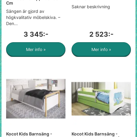
Cm
Saknar beskrivning
Sängen är gjord av
högkvalitativ möbelskiva. –
Den...
3 345:-
2 523:-
Mer info »
Mer info »
Kocot Kids Barnsäng -
Kocot Kids Barnsäng -