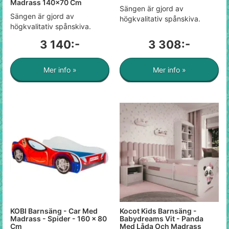
Madrass 140x70 Cm
Sängen är gjord av
Sängen är gjord av
högkvalitativ spånskiva.
högkvalitativ spånskiva.
3 140:-
3 308:-
Mer info »
Mer info »
KOBI Barnsäng - Car Med
Kocot Kids Barnsäng -
Madrass - Spider - 160 x 80
Babydreams Vit - Panda
Cm
Med Låda Och Madrass