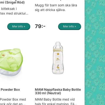
mi (Snigel Röd)
Mugg för barn som ska lära
bitleksak i
sig att dricka själva.
atex med struktur...
79:-
Mer info »
Mer info »
 Powder Box
MAM Nappflaska Baby Bottle
330 ml (Neutral)
 Powder Box med
MAM Baby Bottle med vid
lock gör det en...
hals för enkel matning. Fä...