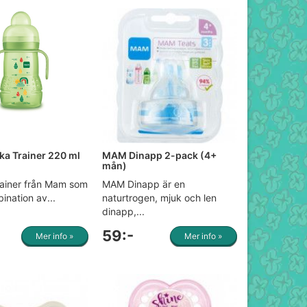
a Trainer 220 ml
MAM Dinapp 2-pack (4+
mån)
rainer från Mam som
MAM Dinapp är en
ination av...
naturtrogen, mjuk och len
dinapp,...
59:-
Mer info »
Mer info »