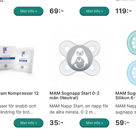
a...
69:-
119:-
Mer info »
Mer info »
Mam Kompresser 12
MAM Sugnapp Start 0-2
MAM Sugn
mån (Neutral)
Silikon 6
ser för snabb och
MAM Napp Start, en napp för
MAM Napp 
lindring för brö...
de allra minsta, 0-2 m...
sugnapp s
35:-
59:-
Mer info »
Mer info »