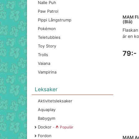
Nalle Puh
Paw Patrol
MAM Fla
Pippi Långstrump
(Blå)
Pokémon
Flaskan
är en ko
Teletubbies
Toy Story
79:-
Trolls
Vaiana
Vampirina
Leksaker
Aktivitetsleksaker
Aquaplay
Babygym
Dockor
-
Populär
Fordon
MAM Ant