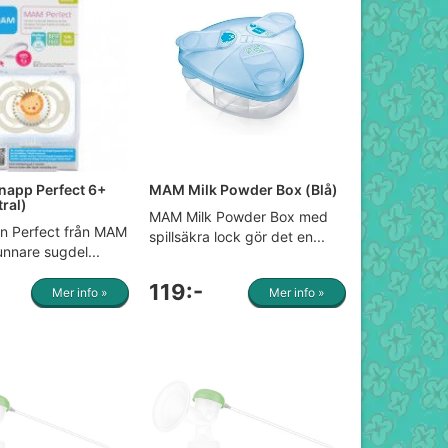
app Perfect 6+
MAM Milk Powder Box (Blå)
ral)
MAM Milk Powder Box med
 Perfect från MAM
spillsäkra lock gör det en...
nnare sugdel...
119:-
Mer info »
Mer info »