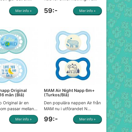
59:-
Mer info »
Mer info »
app Original
MAM Air Night Napp 6m+
-16 mån (Blå)
(Turkos/Blå)
Original är en
Den populära nappen Air från
om passar mellan...
MAM nu i utförandet N...
99:-
Mer info »
Mer info »