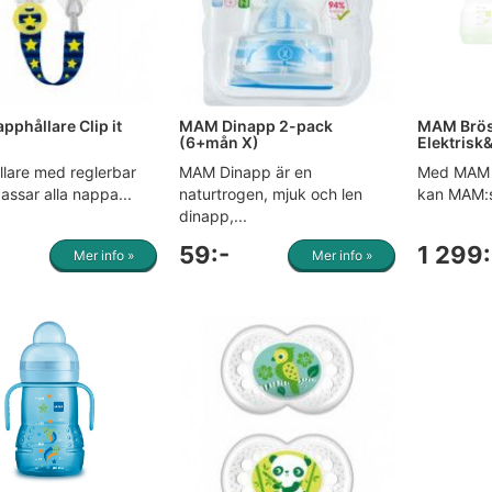
phållare Clip it
MAM Dinapp 2-pack
MAM Brös
(6+mån X)
Elektrisk
lare med reglerbar
MAM Dinapp är en
Med MAM 
assar alla nappa...
naturtrogen, mjuk och len
kan MAM:s
dinapp,...
59:-
1 299:
Mer info »
Mer info »