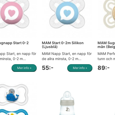
gnapp Start 0-2
MAM Start 0-2m Silikon
MAM Sugna
(Ljusblå)
mån (Bei
p Start, en napp för
MAM Napp Start, en napp för
MAM Perfe
 minsta, 0-2 m...
de allra minsta, 0-2 m...
tunn och 
55:-
89:-
Mer info »
Mer info »