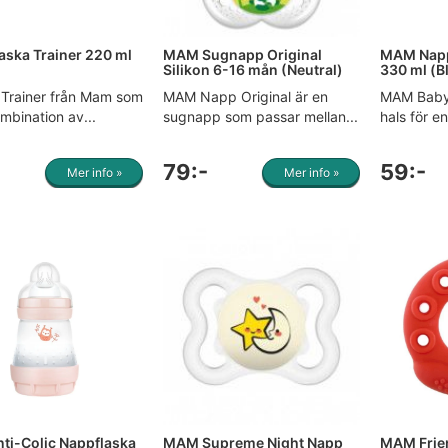
ska Trainer 220 ml
MAM Sugnapp Original
MAM Napp
Silikon 6-16 mån (Neutral)
330 ml (B
 Trainer från Mam som
MAM Napp Original är en
MAM Baby 
mbination av...
sugnapp som passar mellan...
hals för e
79:-
59:-
Mer info »
Mer info »
i-Colic Nappflaska
MAM Supreme Night Napp
MAM Frien