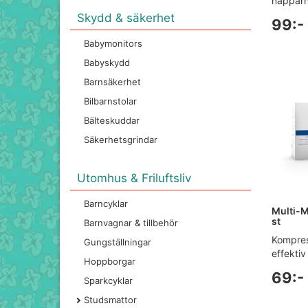
napparn
Skydd & säkerhet
99:-
Babymonitors
Babyskydd
Barnsäkerhet
Bilbarnstolar
Bälteskuddar
Säkerhetsgrindar
Utomhus & Friluftsliv
Barncyklar
Multi-
st
Barnvagnar & tillbehör
Kompres
Gungställningar
effektiv 
Hoppborgar
69:-
Sparkcyklar
Studsmattor