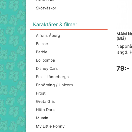
Skötväskor
Karaktärer & filmer
MAM Nap
Alfons Åberg
(Blå)
Bamse
Napphål
längd. P
Barbie
Bolibompa
79:-
Disney Cars
Emil i Lönneberga
Enhörning / Unicorn
Frost
Greta Gris
Hitta Doris
Mumin
My Little Ponny