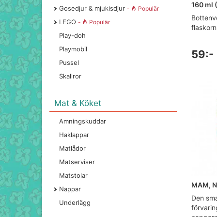
160 ml 
Gosedjur & mjukisdjur
-
Populär
Bottenv
LEGO
-
Populär
flaskorn
Play-doh
Playmobil
59:-
Pussel
Skallror
Mat & Köket
Amningskuddar
Haklappar
Matlådor
Matserviser
Matstolar
MAM, N
Nappar
Den smar
Underlägg
förvarin