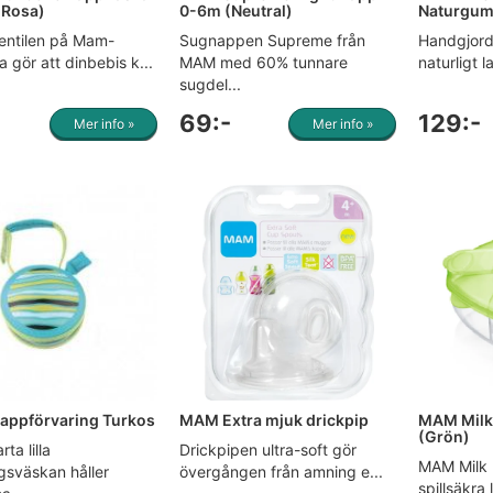
(Rosa)
0-6m (Neutral)
Naturgum
entilen på Mam-
Sugnappen Supreme från
Handgjord 
a gör att dinbebis k...
MAM med 60% tunnare
naturligt l
sugdel...
69:-
129:-
Mer info »
Mer info »
appförvaring Turkos
MAM Extra mjuk drickpip
MAM Milk
(Grön)
ta lilla
Drickpipen ultra-soft gör
MAM Milk
gsväskan håller
övergången från amning e...
spillsäkra 