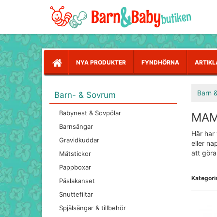
NYA PRODUKTER
FYNDHÖRNA
ARTIKL
Barn 
Barn- & Sovrum
Babynest & Sovpölar
MAM 
Barnsängar
Här har
Gravidkuddar
eller na
att göra
Mätstickor
Pappboxar
Kategorin
Påslakanset
Snuttefiltar
Spjälsängar & tillbehör