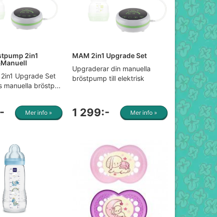
tpump 2in1
MAM 2in1 Upgrade Set
&Manuell
Upgraderar din manuella
2in1 Upgrade Set
bröstpump till elektrisk
 manuella bröstp...
-
1 299:-
Mer info »
Mer info »