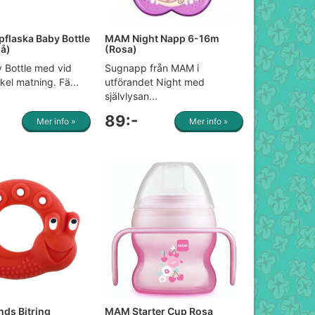
flaska Baby Bottle
MAM Night Napp 6-16m
lå)
(Rosa)
Bottle med vid
Sugnapp från MAM i
nkel matning. Fä...
utförandet Night med
självlysan...
89:-
Mer info »
Mer info »
ds Bitring
MAM Starter Cup Rosa