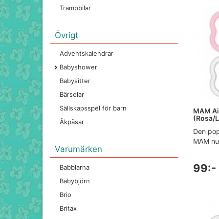
Trampbilar
Övrigt
Adventskalendrar
Babyshower
Babysitter
Bärselar
Sällskapsspel för barn
MAM Ai
(Rosa/L
Åkpåsar
Den pop
MAM nu i
Varumärken
99:-
Babblarna
Babybjörn
Brio
Britax