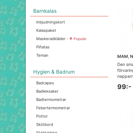
Barnkalas
Inbjudningskort
Kalaspaket
Maskeradkläder
-
Populär
Piñatas
Teman
MAM, N
Den smar
förvarin
Hygien & Badrum
napparn
Badcapes
99:-
Badleksaker
Badtermometrar
Febertermometrar
Pottor
Skötbord
Skötbäddar