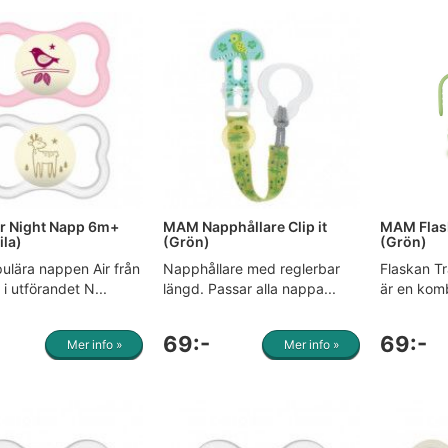
r Night Napp 6m+
MAM Napphållare Clip it
MAM Flask
ila)
(Grön)
(Grön)
ulära nappen Air från
Napphållare med reglerbar
Flaskan T
 utförandet N...
längd. Passar alla nappa...
är en komb
69:-
69:-
Mer info »
Mer info »