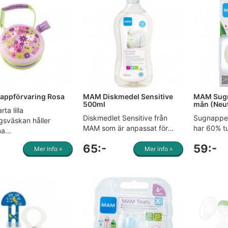
appförvaring Rosa
MAM Diskmedel Sensitive
MAM Sugn
500ml
mån (Neut
ta lilla
Diskmedlet Sensitive från
Sugnappen
gsväskan håller
MAM som är anpassat för...
har 60% tu
a...
65:-
59:-
Mer info »
Mer info »