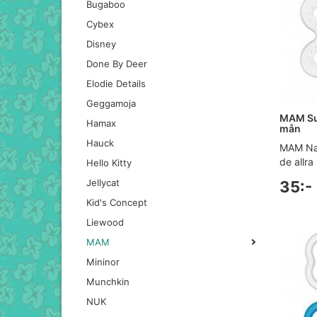
Bugaboo
Cybex
Disney
Done By Deer
Elodie Details
Geggamoja
MAM Su
Hamax
mån
Hauck
MAM Nap
de allra
Hello Kitty
Jellycat
35:-
Kid's Concept
Liewood
MAM
Mininor
Munchkin
NUK