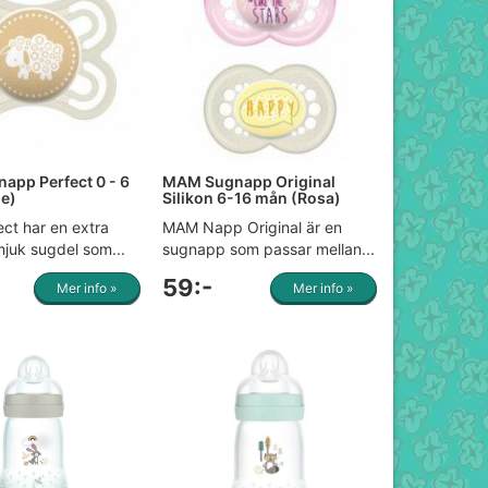
pp Perfect 0 - 6
MAM Sugnapp Original
ge)
Silikon 6-16 mån (Rosa)
ct har en extra
MAM Napp Original är en
mjuk sugdel som...
sugnapp som passar mellan...
59:-
Mer info »
Mer info »