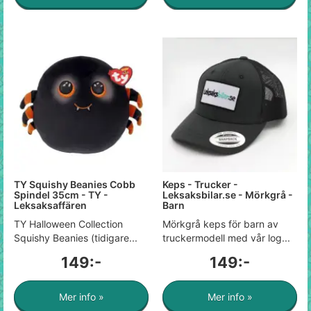
TY Squishy Beanies Cobb
Keps - Trucker -
Spindel 35cm - TY -
Leksaksbilar.se - Mörkgrå -
Leksaksaffären
Barn
TY Halloween Collection
Mörkgrå keps för barn av
Squishy Beanies (tidigare...
truckermodell med vår log...
149:-
149:-
Mer info »
Mer info »