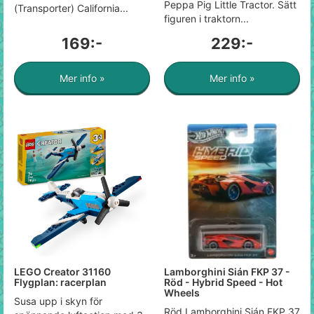
Peppa Pig Little Tractor. Sätt
(Transporter) California...
figuren i traktorn...
169:-
229:-
Mer info »
Mer info »
LEGO Creator 31160
Lamborghini Sián FKP 37 -
Flygplan: racerplan
Röd - Hybrid Speed - Hot
Wheels
Susa upp i skyn för
Röd Lamborghini Sián FKP 37