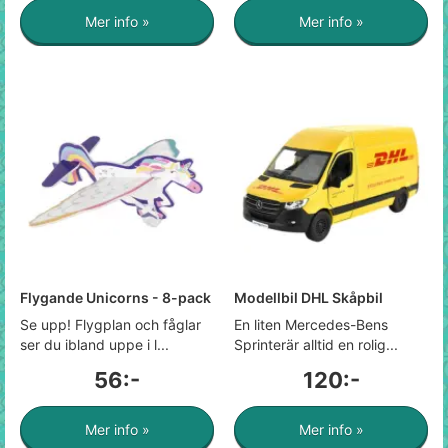
Mer info »
Mer info »
Flygande Unicorns - 8-pack
Modellbil DHL Skåpbil
Se upp! Flygplan och fåglar
En liten Mercedes-Bens
ser du ibland uppe i l...
Sprinterär alltid en rolig...
56:-
120:-
Mer info »
Mer info »