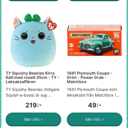
TY Squishy Beanies Kirra
1941 Plymouth Coupe -
Katt med rosett 35cm - TY -
Grön - Power Grab -
Leksaksaffären
Matchbox
TY Squishy Beanies (tidigare
1941 Plymouth Coupe som
Squish-a-boos) är sup...
leksaksbil från Matchbox i...
219:-
49:-
Mer info »
Mer info »