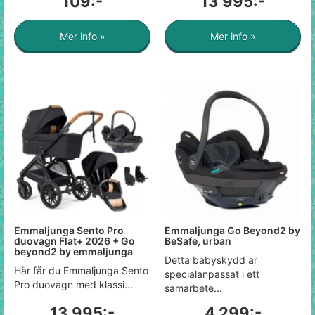
109:-
13 995:-
Mer info »
Mer info »
Emmaljunga Sento Pro
Emmaljunga Go Beyond2 by
duovagn Flat+ 2026 + Go
BeSafe, urban
beyond2 by emmaljunga
Detta babyskydd är
Här får du Emmaljunga Sento
specialanpassat i ett
Pro duovagn med klassi...
samarbete...
13 995:-
4 299:-