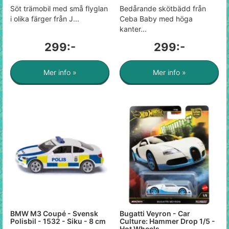
Söt trämobil med små flyglan
Bedårande skötbädd från
i olika färger från J...
Ceba Baby med höga
kanter...
299:-
299:-
Mer info »
Mer info »
BMW M3 Coupé - Svensk
Bugatti Veyron - Car
Polisbil - 1532 - Siku - 8 cm
Culture: Hammer Drop 1/5 -
Hot Wheels