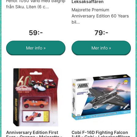
Fendt 1050 Vario med balgrip
Leksaksaffären
från Siku. Liten (6 c...
Majorette Premium
Anniversary Edition 60 Years
bil...
59:-
79:-
Mer info »
Mer info »
Anniversary Edition First
Cobi F-16D Fighting Falcon
Ever - Orange - Majorette -
1:48 - Cobi - Leksaksaffären