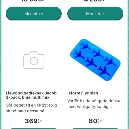
Mer info »
Mer info »
Liewood badleksak Jacob
Isform Flygplan
3-pack, blue multi mix
Varför bjuda på goda drinkar
Gör badet till en riktigt rolig
med vanliga fyrkantig...
stund med dessa bå...
369:-
80:-