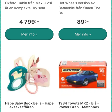
Oxford Cabin från Maxi-Cosi
Hot Wheels version av
är en kompaktsulky som...
Batmobile från filmen The
Ba...
4 799:-
89:-
Mer info »
Mer info »
Hape Baby Book Bella - Hape
1984 Toyota MR2 - Blå -
- Leksaksaffären
Power Grab - Matchbox