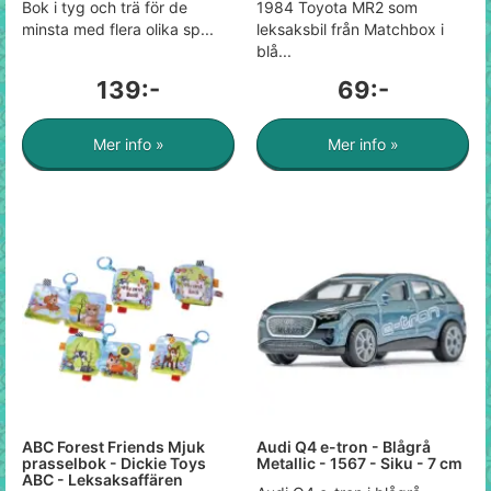
Bok i tyg och trä för de
1984 Toyota MR2 som
minsta med flera olika sp...
leksaksbil från Matchbox i
blå...
139:-
69:-
Mer info »
Mer info »
ABC Forest Friends Mjuk
Audi Q4 e-tron - Blågrå
prasselbok - Dickie Toys
Metallic - 1567 - Siku - 7 cm
ABC - Leksaksaffären