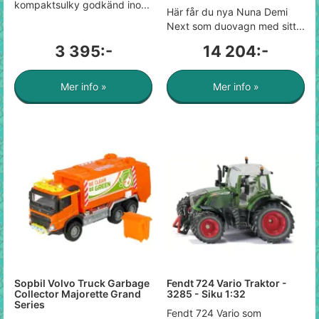
kompaktsulky godkänd ino...
Här får du nya Nuna Demi
Next som duovagn med sitt...
3 395:-
14 204:-
Mer info »
Mer info »
Sopbil Volvo Truck Garbage
Fendt 724 Vario Traktor -
Collector Majorette Grand
3285 - Siku 1:32
Series
Fendt 724 Vario som