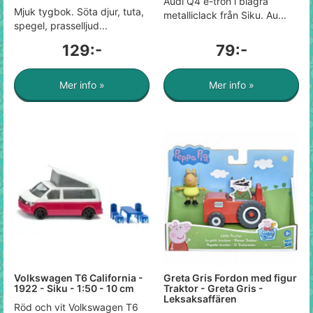
Audi Q4 e-tron i blågrå
Mjuk tygbok. Söta djur, tuta,
metalliclack från Siku. Au...
spegel, prasselljud...
129:-
79:-
Mer info »
Mer info »
Volkswagen T6 California -
Greta Gris Fordon med figur
1922 - Siku - 1:50 - 10 cm
Traktor - Greta Gris -
Leksaksaffären
Röd och vit Volkswagen T6