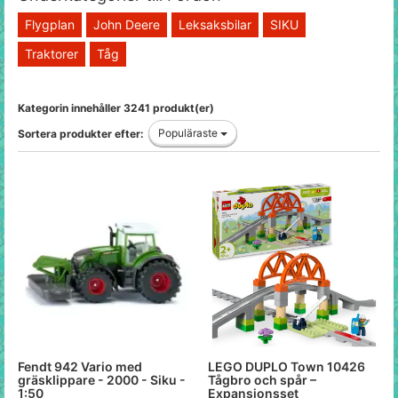
Flygplan
John Deere
Leksaksbilar
SIKU
Traktorer
Tåg
Kategorin innehåller 3241 produkt(er)
Populäraste
Sortera produkter efter:
Fendt 942 Vario med
LEGO DUPLO Town 10426
gräsklippare - 2000 - Siku -
Tågbro och spår –
1:50
Expansionsset