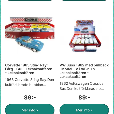
Corvette 1963 Sting Ray :
VW Buss 1962 med pullback
Färg - Gul - Leksaksaffären
: Model - V i t&B r u n -
- Leksaksaffären
Leksaksaffären -
Leksaksaffären
1963 Corvette Sting Ray.Den
1962 Volkswagen Classical
kultförklarade bubblan...
Bus.Den kultförklarade b...
89:-
89:-
Mer info »
Mer info »