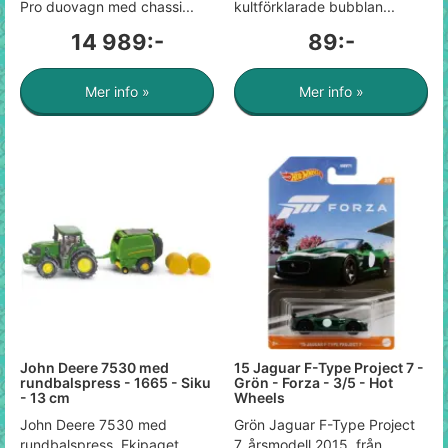
Pro duovagn med chassi...
kultförklarade bubblan...
14 989:-
89:-
Mer info »
Mer info »
John Deere 7530 med
15 Jaguar F-Type Project 7 -
rundbalspress - 1665 - Siku
Grön - Forza - 3/5 - Hot
- 13 cm
Wheels
John Deere 7530 med
Grön Jaguar F-Type Project
rundbalspress. Ekipaget
7, årsmodell 2015, från...