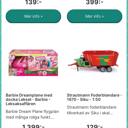
139:-
399:-
Mer info »
Mer info »
Barbie Dreamplane med
Strautmann Foderblandare -
docka Lekset - Barbie -
1970 - Siku - 1:50
Leksaksaffären
Strautmann foderblandare
Barbie Dream Plane flygplan
tillverkad av Siku i skal...
med många roliga funkt...
1 399:-
129:-