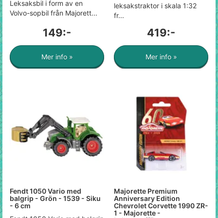
Leksaksbil i form av en
leksakstraktor i skala 1:32
Volvo-sopbil från Majorett...
fr...
149:-
419:-
Mer info »
Mer info »
Fendt 1050 Vario med
Majorette Premium
balgrip - Grön - 1539 - Siku
Anniversary Edition
- 6 cm
Chevrolet Corvette 1990 ZR-
1 - Majorette -