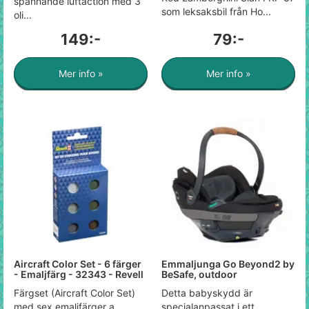
spännande luftaction med 3
som leksaksbil från Ho...
oli...
149:-
79:-
Mer info »
Mer info »
Aircraft Color Set - 6 färger
Emmaljunga Go Beyond2 by
- Emaljfärg - 32343 - Revell
BeSafe, outdoor
Färgset (Aircraft Color Set)
Detta babyskydd är
med sex emaljfärger a...
specialanpassat i ett