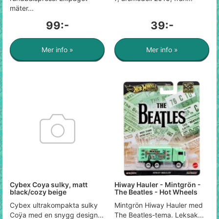
mäter...
99:-
39:-
Mer info »
Mer info »
Cybex Coya sulky, matt
Hiway Hauler - Mintgrön -
black/cozy beige
The Beatles - Hot Wheels
Cybex ultrakompakta sulky
Mintgrön Hiway Hauler med
Coÿa med en snygg design...
The Beatles-tema. Leksak...