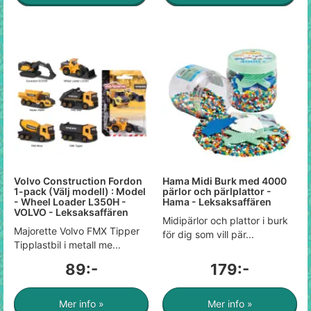
Volvo Construction Fordon
Hama Midi Burk med 4000
1-pack (Välj modell) : Model
pärlor och pärlplattor -
- Wheel Loader L350H -
Hama - Leksaksaffären
VOLVO - Leksaksaffären
Midipärlor och plattor i burk
Majorette Volvo FMX Tipper
för dig som vill pär...
Tipplastbil i metall me...
89:-
179:-
Mer info »
Mer info »