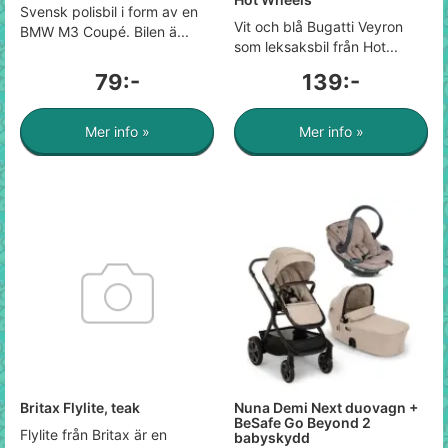
Svensk polisbil i form av en
Vit och blå Bugatti Veyron
BMW M3 Coupé. Bilen ä...
som leksaksbil från Hot...
79:-
139:-
Mer info »
Mer info »
Britax Flylite, teak
Nuna Demi Next duovagn +
BeSafe Go Beyond 2
Flylite från Britax är en
babyskydd