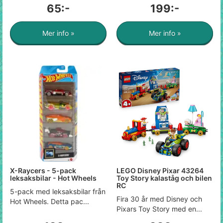
65:-
199:-
Mer info »
Mer info »
X-Raycers - 5-pack
LEGO Disney Pixar 43264
leksaksbilar - Hot Wheels
Toy Story kalaståg och bilen
RC
5-pack med leksaksbilar från
Fira 30 år med Disney och
Hot Wheels. Detta pac...
Pixars Toy Story med en...