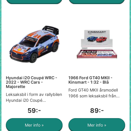
Hyundai i20 Coupé WRC -
1966 Ford GT40 MKII -
2022 - WRC Cars -
Kinsmart - 1:32 - Blå
Majorette
Ford GT40 MKII årsmodell
Leksaksbil i form av rallybilen
1966 som leksaksbil från...
Hyundai i20 Coupé...
59:-
89:-
Mer info »
Mer info »