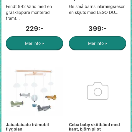
Fendt 942 Vario med en
Ge små barns inlärningsresor
gräsklippare monterad
en skjuts med LEGO DU...
framt...
229:-
399:-
Mer info »
Mer info »
Jabadabado trämobil
Ceba baby skötbädd med
flygplan
kant, björn pilot