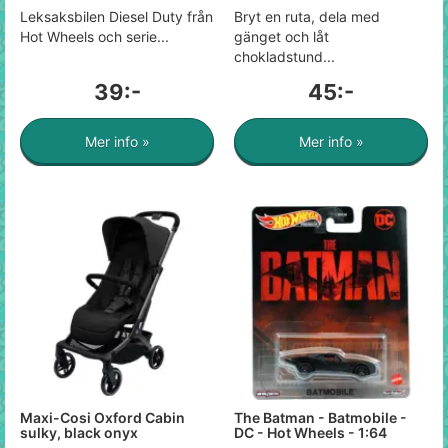
Leksaksbilen Diesel Duty från
Bryt en ruta, dela med
Hot Wheels och serie...
gänget och låt
chokladstund...
39:-
45:-
Mer info »
Mer info »
Maxi-Cosi Oxford Cabin
The Batman - Batmobile -
sulky, black onyx
DC - Hot Wheels - 1:64