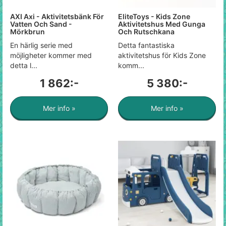
AXI Axi - Aktivitetsbänk För
EliteToys - Kids Zone
Vatten Och Sand -
Aktivitetshus Med Gunga
Mörkbrun
Och Rutschkana
En härlig serie med
Detta fantastiska
möjligheter kommer med
aktivitetshus för Kids Zone
detta l...
komm...
1 862:-
5 380:-
Mer info »
Mer info »