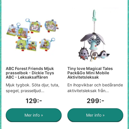
ABC Forest Friends Mjuk
Tiny love Magical Tales
prasselbok - Dickie Toys
Pack&Go Mini Mobile
ABC - Leksaksaffären
Aktivitetsleksak
Mjuk tygbok. Söta djur, tuta,
En ihopvikbar och bedårande
spegel, prasselljud...
aktivitetsleksak från...
129:-
299:-
Mer info »
Mer info »