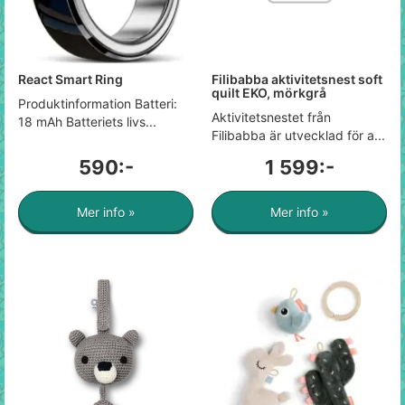
React Smart Ring
Filibabba aktivitetsnest soft
quilt EKO, mörkgrå
Produktinformation Batteri:
Aktivitetsnestet från
18 mAh Batteriets livs...
Filibabba är utvecklad för a...
590:-
1 599:-
Mer info »
Mer info »