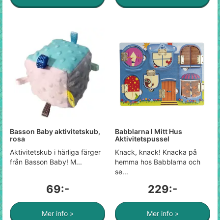
Basson Baby aktivitetskub,
Babblarna I Mitt Hus
rosa
Aktivitetspussel
Aktivitetskub i härliga färger
Knack, knack! Knacka på
från Basson Baby! M...
hemma hos Babblarna och
se...
69:-
229:-
Mer info »
Mer info »