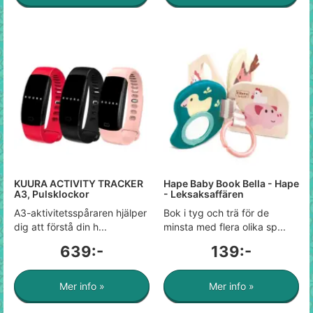
KUURA ACTIVITY TRACKER
Hape Baby Book Bella - Hape
A3, Pulsklockor
- Leksaksaffären
A3-aktivitetsspåraren hjälper
Bok i tyg och trä för de
dig att förstå din h...
minsta med flera olika sp...
639:-
139:-
Mer info »
Mer info »