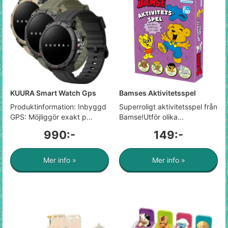
KUURA Smart Watch Gps
Bamses Aktivitetsspel
Produktinformation: Inbyggd
Superroligt aktivitetsspel från
GPS: Möjliggör exakt p...
Bamse!Utför olika...
990:-
149:-
Mer info »
Mer info »