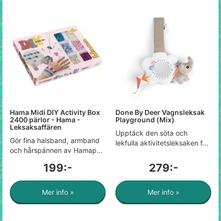
Hama Midi DIY Activity Box
Done By Deer Vagnsleksak
2400 pärlor - Hama -
Playground (Mix)
Leksaksaffären
Upptäck den söta och
Gör fina halsband, armband
lekfulla aktivitetsleksaken f...
och hårspännen av Hamap...
199:-
279:-
Mer info »
Mer info »