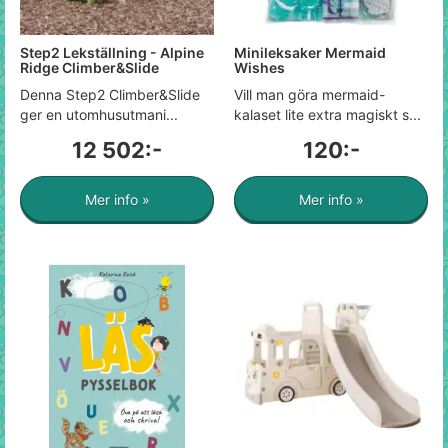
Step2 Lekställning - Alpine
Minileksaker Mermaid
Ridge Climber&Slide
Wishes
Denna Step2 Climber&Slide
Vill man göra mermaid-
ger en utomhusutmani...
kalaset lite extra magiskt s...
12 502:-
120:-
Mer info »
Mer info »