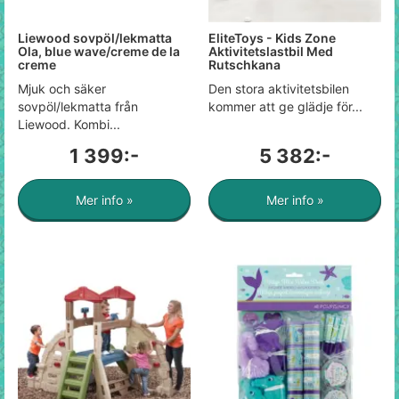
Liewood sovpöl/lekmatta
EliteToys - Kids Zone
Ola, blue wave/creme de la
Aktivitetslastbil Med
creme
Rutschkana
Mjuk och säker
Den stora aktivitetsbilen
sovpöl/lekmatta från
kommer att ge glädje för...
Liewood. Kombi...
1 399:-
5 382:-
Mer info »
Mer info »