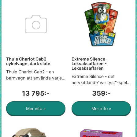
Thule Chariot Cab2
Extreme Silence -
cykelvagn, dark slate
Leksaksaffären -
Leksaksaffären
Thule Chariot Cab2 - en
Extreme Silence - det
barnvagn att använda varje...
nervkittlande"var tyst"-spel...
13 795:-
359:-
Mer info »
Mer info »