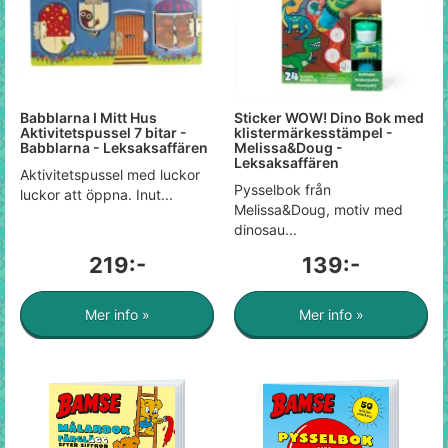
Babblarna I Mitt Hus
Sticker WOW! Dino Bok med
Aktivitetspussel 7 bitar -
klistermärkesstämpel -
Babblarna - Leksaksaffären
Melissa&Doug -
Leksaksaffären
Aktivitetspussel med luckor
Pysselbok från
luckor att öppna. Inut...
Melissa&Doug, motiv med
dinosau...
219:-
139:-
Mer info »
Mer info »