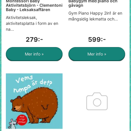
Montessori Baby
Babygym med piano och
Aktivitetsbjörn - Clementoni
gåvagn
Baby - Leksaksaffären
Gym Piano Happy 2in1 är en
Aktivitetsleksak,
mångsidig lekmatta och...
aktivitetsplatta i form av en
na...
279:-
599:-
Mer info »
Mer info »