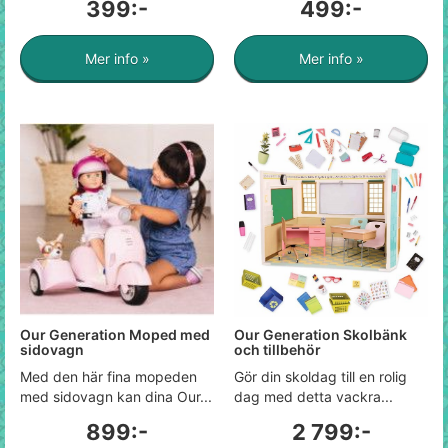
399:-
499:-
Mer info »
Mer info »
Our Generation Moped med
Our Generation Skolbänk
sidovagn
och tillbehör
Med den här fina mopeden
Gör din skoldag till en rolig
med sidovagn kan dina Our...
dag med detta vackra...
899:-
2 799:-