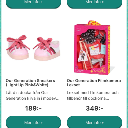
Mer info »
Mer info »
Our Generation Sneakers
Our Generation Filmkamera
(Light Up Pink&White)
Lekset
Låt din docka från Our
Lekset med filmkamera och
Generation kliva in i modev...
tillbehör till dockorna...
189:-
349:-
Mer info »
Mer info »