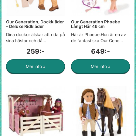
Our Generation, Dockkläder
Our Generation Phoebe
- Deluxe Ridkläder
Långt Hår 46 cm
Dina dockor älskar att rida på
Här är Phoebe.Hon är en av
sina hästar och då...
de fantastiska Our Gene...
259:-
649:-
Mer info »
Mer info »