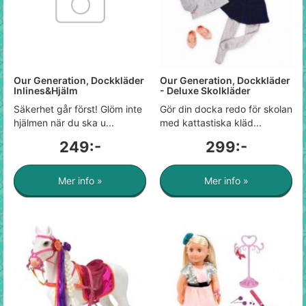
Our Generation, Dockkläder
Our Generation, Dockkläder
Inlines&Hjälm
- Deluxe Skolkläder
Säkerhet går först! Glöm inte
Gör din docka redo för skolan
hjälmen när du ska u...
med kattastiska kläd...
249:-
299:-
Mer info »
Mer info »