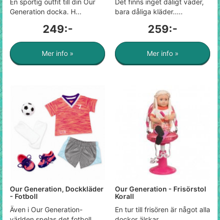
En sportig outfit till din Our
Det finns inget dåligt väder,
Generation docka. H...
bara dåliga kläder.....
249:-
259:-
Mer info »
Mer info »
Our Generation, Dockkläder
Our Generation - Frisörstol
- Fotboll
Korall
Även i Our Generation-
En tur till frisören är något alla
världen spelas det fotboll....
dockor älskar....