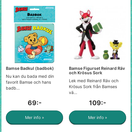
Bamse Badkul (badbok)
Bamse Figurset Reinard Räv
och Krösus Sork
Nu kan du bada med din
Lek med Reinard Räv och
favorit Bamse och hans
Krösus Sork från Bamses
badb...
vä...
69:-
109:-
Mer info »
Mer info »