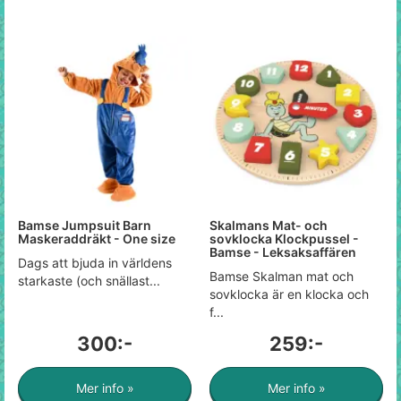
Bamse Jumpsuit Barn
Skalmans Mat- och
Maskeraddräkt - One size
sovklocka Klockpussel -
Bamse - Leksaksaffären
Dags att bjuda in världens
Bamse Skalman mat och
starkaste (och snällast...
sovklocka är en klocka och
f...
300:-
259:-
Mer info »
Mer info »