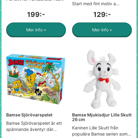
Start med fint motiv a...
199:-
129:-
Mer info »
Mer info »
Bamse Sjörövarspelet
Bamse Mjukisdjur Lille Skutt
26 cm
Bamse Sjörövarspelet är ett
Kaninen Lille Skutt från
spännande äventyr där...
populära Bamse serien som...