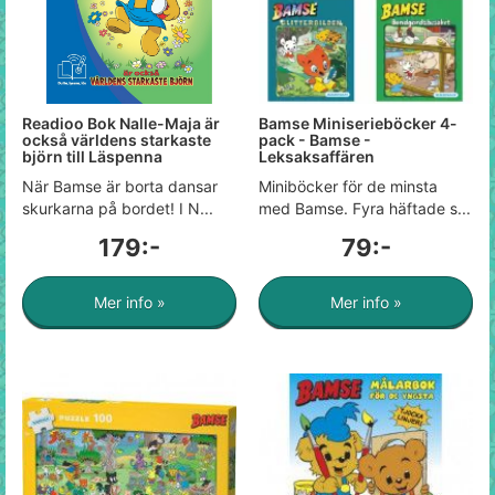
Readioo Bok Nalle-Maja är
Bamse Miniserieböcker 4-
också världens starkaste
pack - Bamse -
björn till Läspenna
Leksaksaffären
När Bamse är borta dansar
Miniböcker för de minsta
skurkarna på bordet! I N...
med Bamse. Fyra häftade s...
179:-
79:-
Mer info »
Mer info »