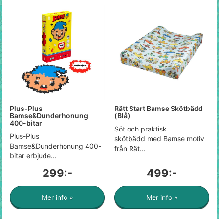
Plus-Plus
Rätt Start Bamse Skötbädd
Bamse&Dunderhonung
(Blå)
400-bitar
Söt och praktisk
Plus-Plus
skötbädd med Bamse motiv
Bamse&Dunderhonung 400-
från Rät...
bitar erbjude...
299:-
499:-
Mer info »
Mer info »