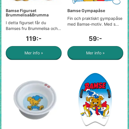
Bamse Figurset
Bamse Gympapåse
Brummelisa&Brumma
Fin och praktiskt gympapåse
I detta figurset får du
med Bamse-motiv. Med s...
Bamses fru Brummelisa och...
119:-
59:-
Mer info »
Mer info »