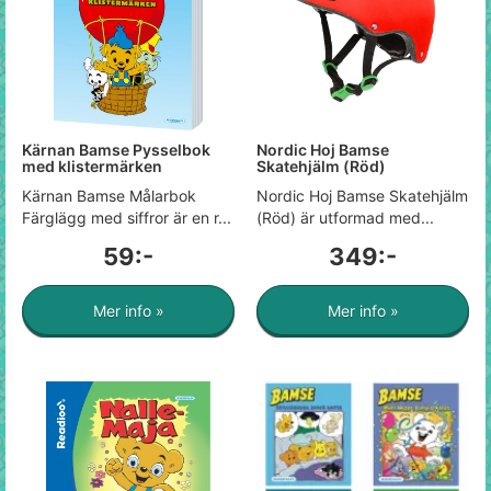
Kärnan Bamse Pysselbok
Nordic Hoj Bamse
med klistermärken
Skatehjälm (Röd)
Kärnan Bamse Målarbok
Nordic Hoj Bamse Skatehjälm
Färglägg med siffror är en r...
(Röd) är utformad med...
59:-
349:-
Mer info »
Mer info »