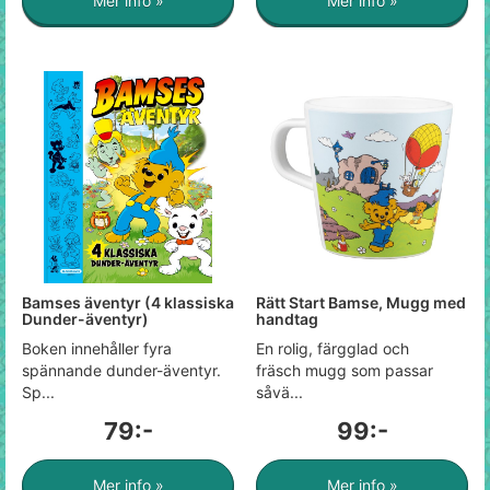
Mer info »
Mer info »
Bamses äventyr (4 klassiska
Rätt Start Bamse, Mugg med
Dunder-äventyr)
handtag
Boken innehåller fyra
En rolig, färgglad och
spännande dunder-äventyr.
fräsch mugg som passar
Sp...
såvä...
79:-
99:-
Mer info »
Mer info »