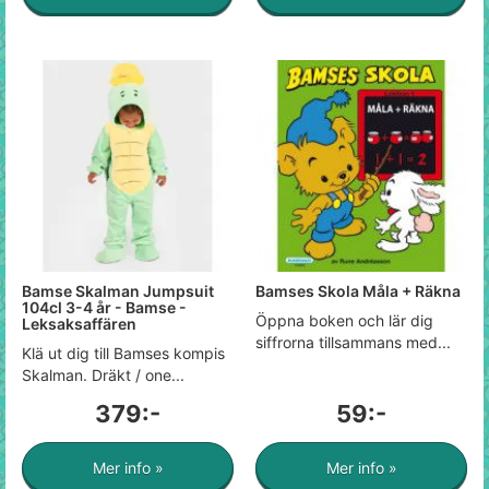
Bamse Skalman Jumpsuit
Bamses Skola Måla + Räkna
104cl 3-4 år - Bamse -
Öppna boken och lär dig
Leksaksaffären
siffrorna tillsammans med...
Klä ut dig till Bamses kompis
Skalman. Dräkt / one...
379:-
59:-
Mer info »
Mer info »