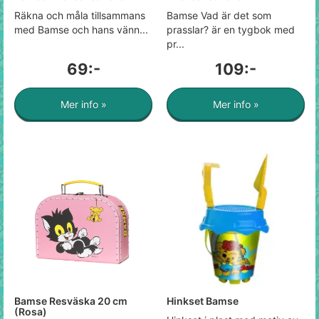
Räkna och måla tillsammans
Bamse Vad är det som
med Bamse och hans vänn...
prasslar? är en tygbok med
pr...
69:-
109:-
Mer info »
Mer info »
Bamse Resväska 20 cm
Hinkset Bamse
(Rosa)