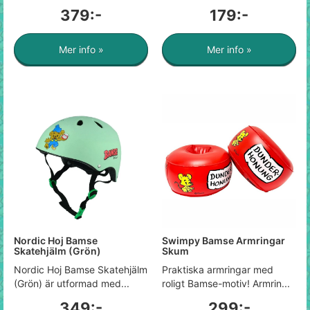
379:-
179:-
Mer info »
Mer info »
Nordic Hoj Bamse
Swimpy Bamse Armringar
Skatehjälm (Grön)
Skum
Nordic Hoj Bamse Skatehjälm
Praktiska armringar med
(Grön) är utformad med...
roligt Bamse-motiv! Armrin...
349:-
299:-