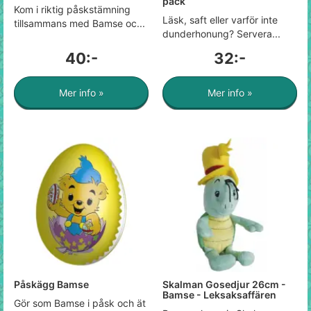
pack
Kom i riktig påskstämning
Läsk, saft eller varför inte
tillsammans med Bamse oc...
dunderhonung? Servera...
40:-
32:-
Mer info »
Mer info »
Påskägg Bamse
Skalman Gosedjur 26cm -
Bamse - Leksaksaffären
Gör som Bamse i påsk och ät