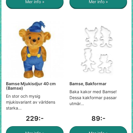
Mer info »
Mer info »
Bamse Mjukisdjur 40 cm
Bamse, Bakformar
(Bamse)
Baka kakor med Bamse!
En stor och mysig
Dessa kakformar passar
mjukisvariant av världens
utmär...
starka...
229:-
89:-