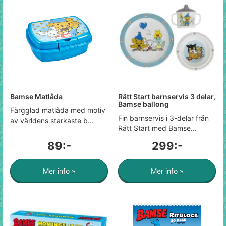
Bamse Matlåda
Rätt Start barnservis 3 delar,
Bamse ballong
Färgglad matlåda med motiv
Fin barnservis i 3-delar från
av världens starkaste b...
Rätt Start med Bamse...
89:-
299:-
Mer info »
Mer info »