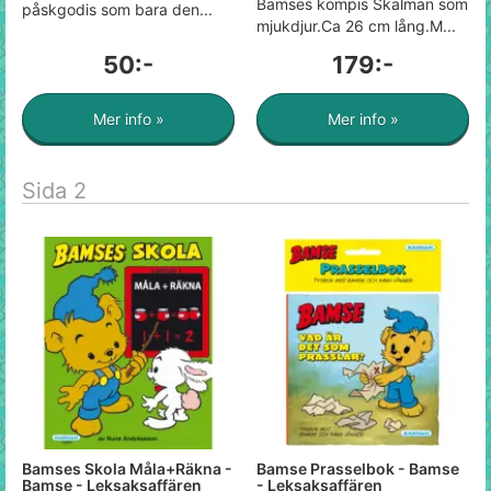
Bamses kompis Skalman som
påskgodis som bara den...
mjukdjur.Ca 26 cm lång.M...
50:-
179:-
Mer info »
Mer info »
Sida 2
Bamses Skola Måla+Räkna -
Bamse Prasselbok - Bamse
Bamse - Leksaksaffären
- Leksaksaffären