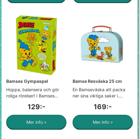
Bamses Gympaspel
Bamse Resväska 25 cm
Hoppa, balansera och gör
En Bamseväska att packa
roliga rörelser! I Bamses...
ner sina viktiga saker i....
129:-
169:-
Mer info »
Mer info »