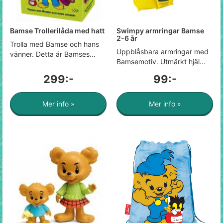
Bamse Trollerilåda med hatt
Swimpy armringar Bamse
2-6 år
Trolla med Bamse och hans
Uppblåsbara armringar med
vänner. Detta är Bamses...
Bamsemotiv. Utmärkt hjäl...
299:-
99:-
Mer info »
Mer info »