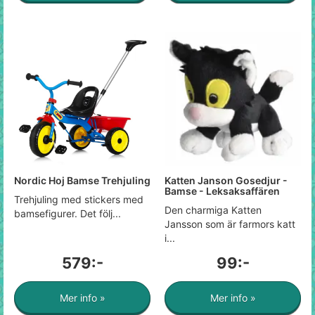
Nordic Hoj Bamse Trehjuling
Katten Janson Gosedjur -
Bamse - Leksaksaffären
Trehjuling med stickers med
Den charmiga Katten
bamsefigurer. Det följ...
Jansson som är farmors katt
i...
579:-
99:-
Mer info »
Mer info »