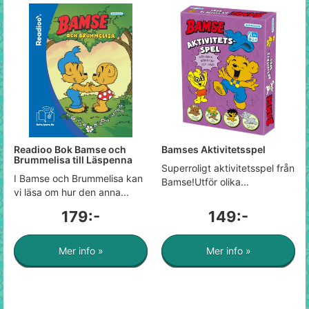
Readioo Bok Bamse och
Bamses Aktivitetsspel
Brummelisa till Läspenna
Superroligt aktivitetsspel från
I Bamse och Brummelisa kan
Bamse!Utför olika...
vi läsa om hur den anna...
179:-
149:-
Mer info »
Mer info »