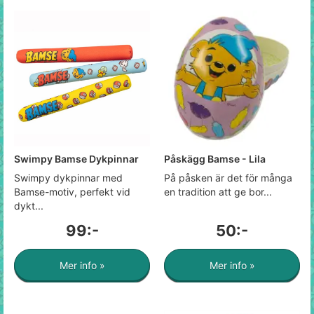
Swimpy Bamse Dykpinnar
Påskägg Bamse - Lila
Swimpy dykpinnar med
På påsken är det för många
Bamse-motiv, perfekt vid
en tradition att ge bor...
dykt...
99:-
50:-
Mer info »
Mer info »