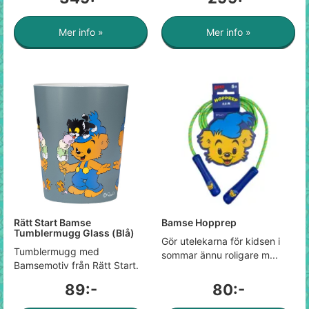
Mer info »
Mer info »
Rätt Start Bamse
Bamse Hopprep
Tumblermugg Glass (Blå)
Gör utelekarna för kidsen i
Tumblermugg med
sommar ännu roligare m...
Bamsemotiv från Rätt Start.
89:-
80:-