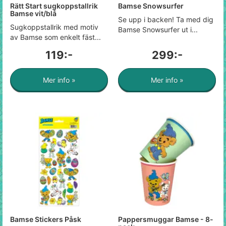
Rätt Start sugkoppstallrik
Bamse Snowsurfer
Bamse vit/blå
Se upp i backen! Ta med dig
Sugkoppstallrik med motiv
Bamse Snowsurfer ut i...
av Bamse som enkelt fäst...
119:-
299:-
Mer info »
Mer info »
Bamse Stickers Påsk
Pappersmuggar Bamse - 8-