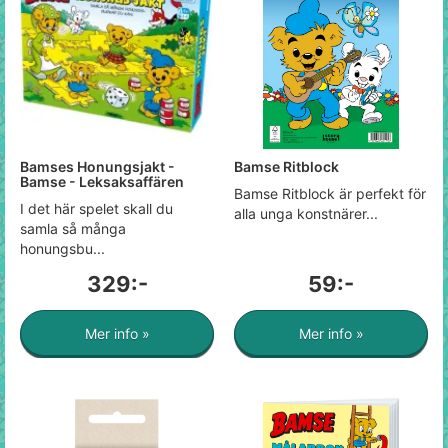
Bamses Honungsjakt -
Bamse Ritblock
Bamse - Leksaksaffären
Bamse Ritblock är perfekt för
I det här spelet skall du
alla unga konstnärer...
samla så många
honungsbu...
329:-
59:-
Mer info »
Mer info »