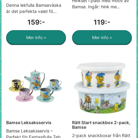
Hinkset i plast med motiv av
Denna lekfulla Bamseväska
Bamse. Ingår: hink me...
är det perfekta valet fö...
159:-
119:-
Mer info »
Mer info »
Bamse Leksaksservis
Rätt Start snackbox 2-pack,
Bamse
Bamse Leksaksservis –
2-pack snackboxar från Rätt
Perfekt för Fantasifulla Teb...