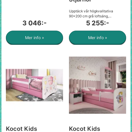
Upptäck vår högkvalitativa
90x200 cm grå loftsäng,...
3 046:-
5 255:-
Mer info »
Mer info »
Kocot Kids
Kocot Kids