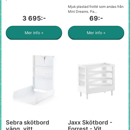
Mjuk plastad frotté som andas från
Mini Dreams. Pa...
3 695:-
69:-
Mer info »
Mer info »
Sebra skötbord
Jaxx Skötbord -
vägg, vitt
Forrest - Vit