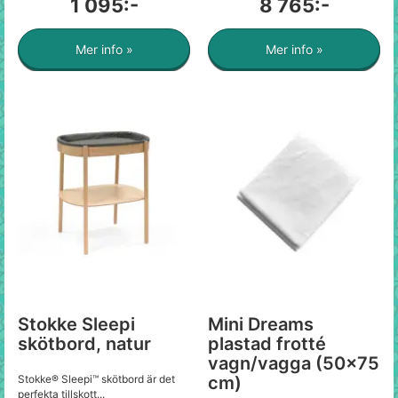
1 095:-
8 765:-
Mer info »
Mer info »
Stokke Sleepi
Mini Dreams
skötbord, natur
plastad frotté
vagn/vagga (50x75
Stokke® Sleepi™ skötbord är det
cm)
perfekta tillskott...