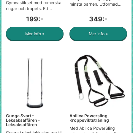
Gymnastikset med romerska
minsta barnen. Utformad...
ringar och trapets. Ett...
199:-
349:-
Mer info »
Mer info »
Gunga Svart -
Abilica Powersling,
Leksaksaffären -
Kroppsviktsträning
Leksaksaffären
Med Abilica PowerSling
Gunga i plast inklusive rep till