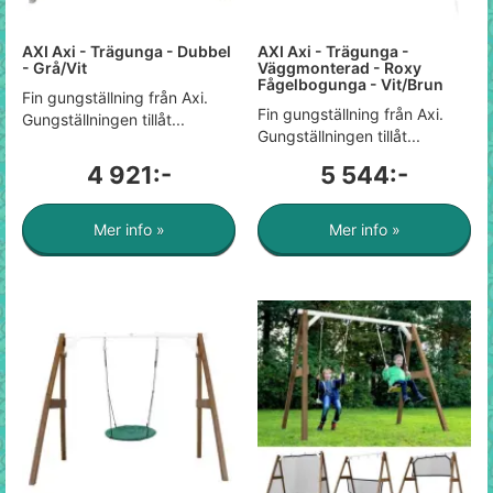
AXI Axi - Trägunga - Dubbel
AXI Axi - Trägunga -
- Grå/Vit
Väggmonterad - Roxy
Fågelbogunga - Vit/Brun
Fin gungställning från Axi.
Fin gungställning från Axi.
Gungställningen tillåt...
Gungställningen tillåt...
4 921:-
5 544:-
Mer info »
Mer info »