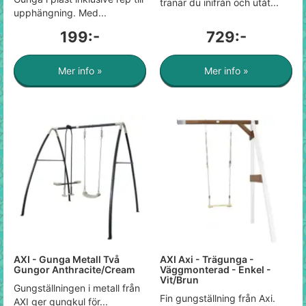
tränar du inifrån och utåt...
upphängning. Med...
199:-
729:-
Mer info »
Mer info »
AXI - Gunga Metall Två
AXI Axi - Trägunga -
Gungor Anthracite/Cream
Väggmonterad - Enkel -
Vit/Brun
Gungställningen i metall från
Fin gungställning från Axi.
AXI ger gungkul för...