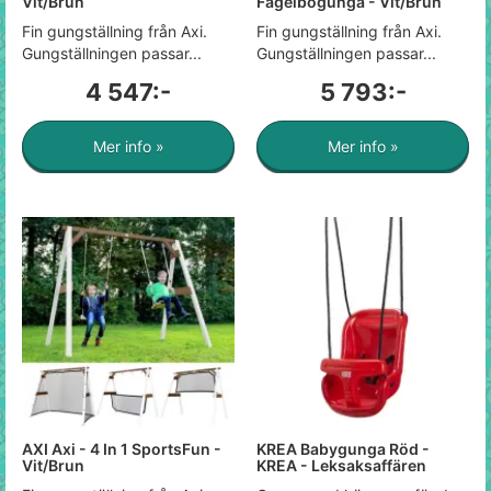
Vit/Brun
Fågelbogunga - Vit/Brun
Fin gungställning från Axi.
Fin gungställning från Axi.
Gungställningen passar...
Gungställningen passar...
4 547:-
5 793:-
Mer info »
Mer info »
AXI Axi - 4 In 1 SportsFun -
KREA Babygunga Röd -
Vit/Brun
KREA - Leksaksaffären