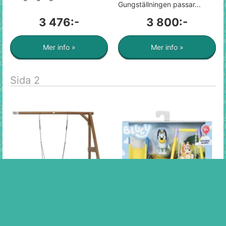
Gungställningen passar...
3 476:-
3 800:-
Mer info »
Mer info »
Sida 2
AXI Axi - Trägunga -
Bluey Blueys Playground
Väggmonterad -
Lekset - Bluey -
Fågelbogunga - Brun
Leksaksaffären