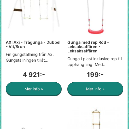
AXI Axi - Trägunga - Dubbel
Gunga med rep Röd -
- Vit/Brun
Leksaksaffären -
Leksaksaffären
Fin gungställning från Axi.
Gunga i plast inklusive rep till
Gungställningen tillåt...
upphängning. Med...
4 921:-
199:-
Mer info »
Mer info »