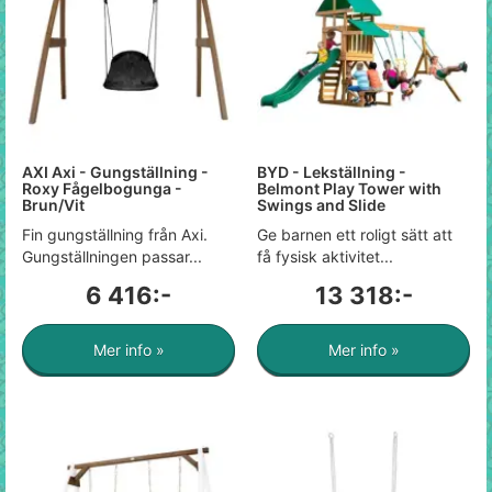
AXI Axi - Gungställning -
BYD - Lekställning -
Roxy Fågelbogunga -
Belmont Play Tower with
Brun/Vit
Swings and Slide
Fin gungställning från Axi.
Ge barnen ett roligt sätt att
Gungställningen passar...
få fysisk aktivitet...
6 416:-
13 318:-
Mer info »
Mer info »