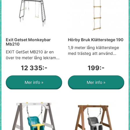
Exit Getset Monkeybar
Hörby Bruk Klätterstege 190
Mb210
1,9 meter lång klätterstege
EXIT GetSet MB210 är en
med trästeg att använd...
över tre meter lång lekram...
12 335:-
199:-
Mer info »
Mer info »