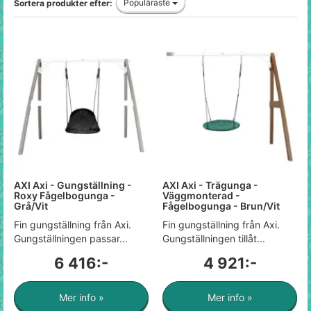
Populäraste
Sortera produkter efter:
AXI Axi - Gungställning -
AXI Axi - Trägunga -
Roxy Fågelbogunga -
Väggmonterad -
Grå/Vit
Fågelbogunga - Brun/Vit
Fin gungställning från Axi.
Fin gungställning från Axi.
Gungställningen passar...
Gungställningen tillåt...
6 416:-
4 921:-
Mer info »
Mer info »