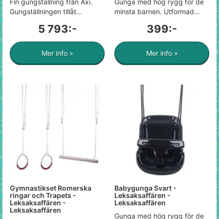
Fin gungställning från Axi.
Gunga med hög rygg för de
Gungställningen tillåt...
minsta barnen. Utformad...
5 793:-
399:-
Mer info »
Mer info »
Gymnastikset Romerska
Babygunga Svart -
ringar och Trapets -
Leksaksaffären -
Leksaksaffären -
Leksaksaffären
Leksaksaffären
Gunga med hög rygg för de