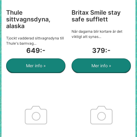
Thule
Britax Smile stay
sittvagnsdyna,
safe sufflett
alaska
När dagarna blir kortare är det
viktigt att synas...
Tjockt vadderad sittvagnsdyna till
Thule's barnvag...
649:-
379:-
Mer info »
Mer info »