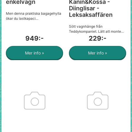
enkelvagn
Kanin&Kossa -
Diinglisar -
Men denna praktiska bagagehylla
Leksaksaffären
ökar du lastkapaci...
Sött vagnhänge från
Teddykompaniet. Lätt att monte...
949:-
229:-
Mer info »
Mer info »