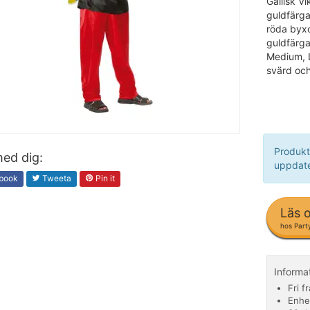
Gallisk V
guldfärga
röda byxo
guldfärga
Medium, L
svärd och
Produkt
ed dig:
uppdate
book
Tweeta
Pin it
Läs 
hos Par
Informa
Fri f
Enhe