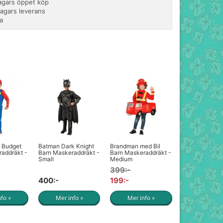
agars öppet köp
dagars leverans
a
o Budget
Batman Dark Knight
Brandman med Bil
addräkt -
Barn Maskeraddräkt -
Barn Maskeraddräkt -
Small
Medium
399:-
400:-
199:-
nfo »
Mer info »
Mer info »