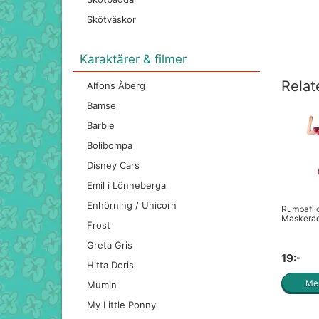
Skötväskor
Karaktärer & filmer
Relat
Alfons Åberg
Bamse
Barbie
Bolibompa
Disney Cars
Emil i Lönneberga
Enhörning / Unicorn
Rumbafli
Maskerad
Frost
Greta Gris
19:-
Hitta Doris
Mer
Mumin
My Little Ponny