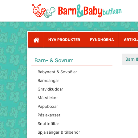
NYA PRODUKTER
FYNDHÖRNA
ARTIKL
Barn 
Barn- & Sovrum
Babynest & Sovpölar
Barnsängar
Gravidkuddar
Mätstickor
Pappboxar
Påslakanset
Snuttefiltar
Spjälsängar & tillbehör