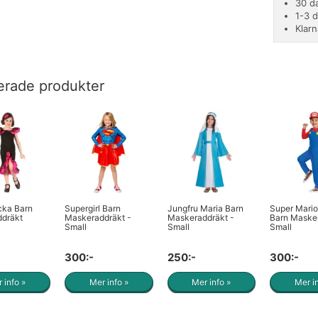
30 d
1-3 
Klarn
erade produkter
cka Barn
Supergirl Barn
Jungfru Maria Barn
Super Mari
dräkt
Maskeraddräkt -
Maskeraddräkt -
Barn Masker
Small
Small
Small
300:-
250:-
300:-
 info »
Mer info »
Mer info »
Mer i