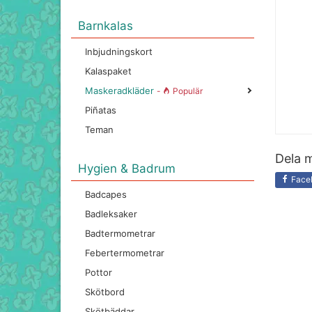
Barnkalas
Inbjudningskort
Kalaspaket
Maskeradkläder
-
Populär
Piñatas
Teman
Dela m
Hygien & Badrum
Face
Badcapes
Badleksaker
Badtermometrar
Febertermometrar
Pottor
Skötbord
Skötbäddar