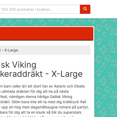
Sökfras:
t - X-Large
isk Viking
keraddräkt - X-Large
 barn (eller är) ett stort fan av Asterix och Obelix
n ultimata dräkten för dig att ha på nästa
est, nämligen denna härliga Gallisk Viking
räkt. Glöm bara inte att ta med dig trolldryck ifall
r upp en hög med slagsmålssugna romare på partyt,
bara för dig att ta en klunk så blir du superstark.