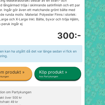
iking Maskeraddräkt består av en svart- och
d långärmad tröja i skimrande satinfinish och ett par
r. Ingår gör även ett matchande grönt bälte med
de runda motiv. Material: Polyester Finns i storlek:
arge och X-Large Inkl. Bälte, byxor och tröja Hjälm,
 peruk ingår ej
300:-
en kan ha utgått då det var länge sedan vi fick en
ring.
om produkt »
Köp produkt »
tykungen
hos Partykungen
tion om Partykungen
rakt över 500 kr
tsfrakt 49 kr