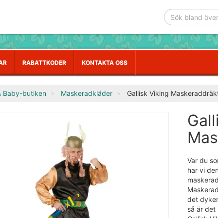
AR
RABATTKODER
KONTAKTA OSS
& Baby-butiken
Maskeradkläder
Gallisk Viking Maskeraddräk
Gall
Mas
Var du som
har vi de
maskeradf
Maskeradd
det dyke
så är det 